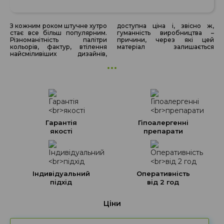
З кожним роком штучне хутро
доступна ціна і, звісно ж,
затребуваним уже протягом
стає все більш популярним.
гуманність виробництва –
Різноманітність палітри
причини, через які цей
кольорів, фактур, втілення
матеріал залишається
найсміливіших дизайнів,
Гарантія
Гіпоалергенні
якості
препарати
Індивідуальний
Оперативність
підхід
від 2 год
Ціни