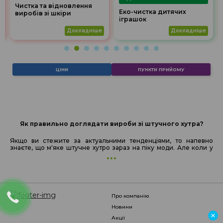
Чистка та відновлення
Еко-чистка дитячих
виробів зі шкіри
іграшок
докладніше
докладніше
ЦІНИ
ПУНКТИ ПРИЙОМУ
Як правильно доглядати вироби зі штучного хутра?
Якщо ви стежите за актуальними тенденціями, то напевно
знаєте, що м'яке штучне хутро зараз на піку моди. Але коли у
про компанію
новини
акції