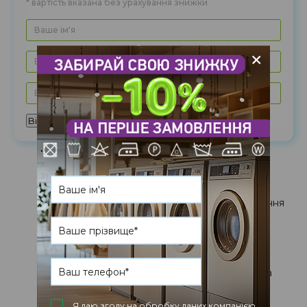
* вартість вказана без урахування знижки
Куртка зі штучним
шт
1000
1770
хутром
+
Відправити
Ефективне
Бережне
чищення
прасування
Кропіткий
Екологічна
Я даю згоду на обробку даних компанією