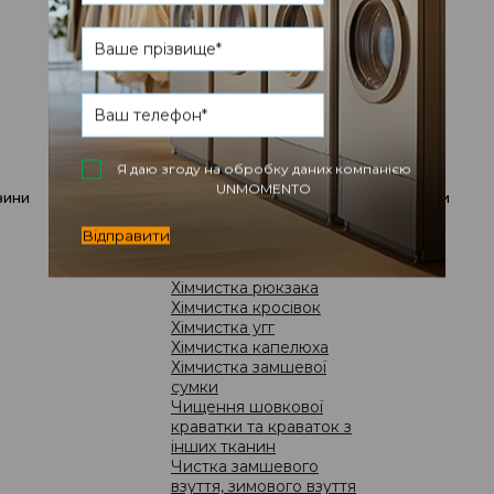
іграшок
пр
Прання рушників,
Як
скатертин і іншого
ре
текстилю
Хімчистка ковдри
Ди
Хімчистка пледа
Ремонт і чищення
Ремонт, підгін та
редизайн одягу
Я даю згоду на обробку даних компанією
Ремонт взуття
UNMOMENTO
вини
акції
ціни
Чистка та ремонт сумок
Хімчистка взуття
Відправити
Хімчистка кед
Хімчистка кепки
Хімчистка рюкзака
Хімчистка кросівок
Хімчистка угг
Хімчистка капелюха
ВІД
Хімчистка замшевої
Ми
сумки
Чищення шовкової
вз
краватки та краваток з
інших тканин
Чистка замшевого
взуття, зимового взуття