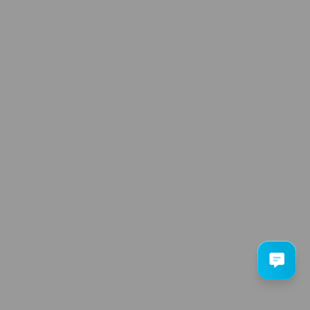
всі відео
ПУНКТИ ПРИЙОМУ
аїна, м. Київ, бул. Л. Українки, 21
495-24-95
А КОНФІДЕНЦІЙНОСТІ