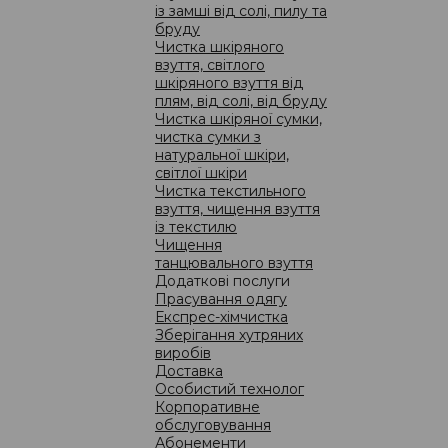
із замші від солі, пилу та
бруду
Чистка шкіряного
взуття, світлого
шкіряного взуття від
плям, від солі, від бруду
Чистка шкіряної сумки,
ЦІНИ
чистка сумки з
натуральної шкіри,
світлої шкіри
Чистка текстильного
взуття, чищення взуття
із текстилю
Чищення
танцювального взуття
про компанію
Додаткові послуги
Прасування одягу
новини
Експрес-хімчистка
акції
01133, Укр
Зберігання хутряних
послуги
+380 44 
виробів
Доставка
ціни
Особистий технолог
ПОЛІТИК
франчайзинг
Корпоративне
обслуговування
пункти прийому
Абонементи