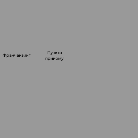
и виборі хімчистки?
 уберегти себе і свої
чі від ризиків?
докладніше
віться у відео!
пункти
франчайзинг
прийому
ЕО
 врятуємо ваше
уття.
докладніше