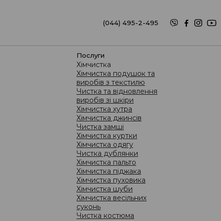
(044) 495-2-495
(067) 626-2-495
послуги
Хімчистка
Хімчистка подушок та
виробів з текстилю
Чистка та відновлення
виробів зі шкіри
Хімчистка хутра
Хімчистка джинсів
тований сервіс: який він?
Чистка замші
Хімчистка куртки
Хімчистка одягу
Чистка дублянки
Хімчистка пальто
Хімчистка піджака
Хімчистка пуховика
Хімчистка шуби
Хімчистка весільних
суконь
Чистка костюма