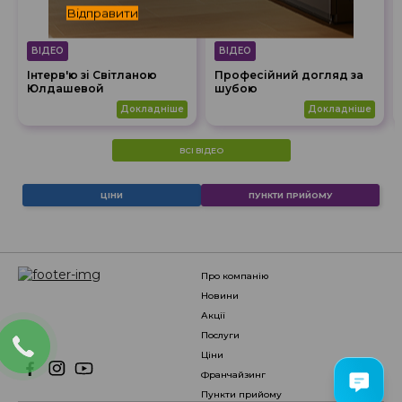
Відправити
ВІДЕО
ВІДЕО
Інтерв'ю зі Світланою
Професійний догляд за
Юлдашевой
шубою
докладніше
докладніше
ВСІ ВІДЕО
ЦІНИ
ПУНКТИ ПРИЙОМУ
про компанію
новини
акції
послуги
ціни
франчайзинг
пункти прийому