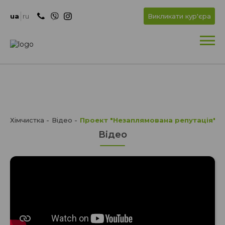
+
OK
ua
ru
Викликати кур'єра
+
Хімчистка
Відео
Проект "Незаплямована репутація" 
Відео