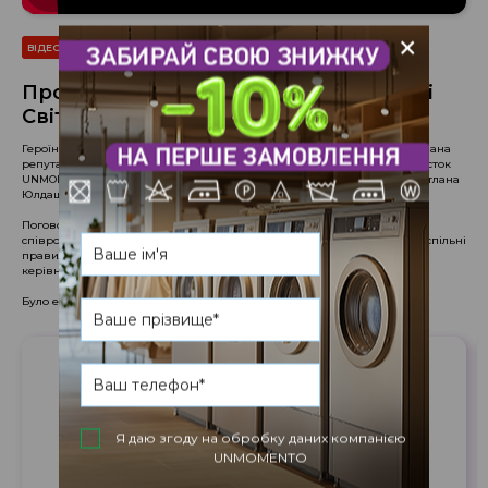
+
ВІДЕО
Проект "Незаплямована репутація" зі
Світланою Юлдашевою
Героїнею заключного інтерв’ю нашого спільного проекту “Незаплямована
репутація” з порталом 23-59.ua стала керуючий партнер мережі хімчисток
UNMOMENTO та студії чистки та редизайну OSCAR Dry Clean Studio Світлана
Юлдашева.
Поговорили про те, як правильно прощатися з колегами та
співробітниками, чому бізнесу хімчисток не вдалось домовитись про спільні
правила корпоративної етики та яким девізом слід користуватися
керівникам компаній.
Було емоційно, цікаво та корисно.
Я даю згоду на обробку даних компанією
UNMOMENTO