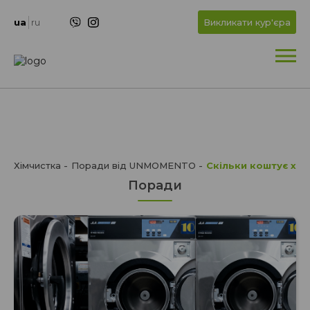
+
OK
ua
ru
Викликати кур'єра
+
Хімчистка
Поради від UNMOMENTO
Скільки коштує хім
Поради