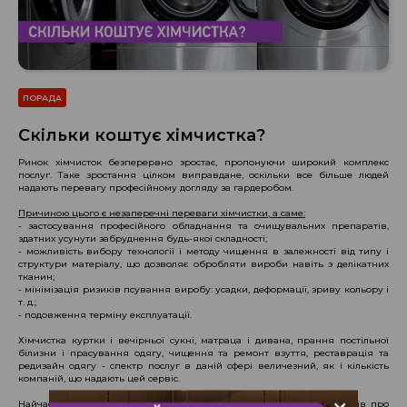
ПОРАДА
Скільки коштує хімчистка?
Ринок хімчисток безперервно зростає, пропонуючи широкий комплекс
послуг. Таке зростання цілком виправдане, оскільки все більше людей
надають перевагу професійному догляду за гардеробом.
Причиною цього є незаперечні переваги хімчистки, а саме:
- застосування професійного обладнання та очищувальних препаратів,
здатних усунути забруднення будь-якої складності;
- можливість вибору технології і методу чищення в залежності від типу і
структури матеріалу, що дозволяє обробляти вироби навіть з делікатних
тканин;
- мінімізація ризиків псування виробу: усадки, деформації, зриву кольору і
т. д.;
- подовження терміну експлуатації.
Хімчистка куртки і вечірньої сукні, матраца і дивана, прання постільної
білизни і прасування одягу, чищення та ремонт взуття, реставрація та
редизайн одягу - спектр послуг в даній сфері величезний, як і кількість
компаній, що надають цей сервіс.
Найчастіше на вибір хімчистки впливають не тільки відгуки клієнтів про