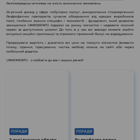
безпосередньо впливає на якість виконання замовлень.
26-річний досвід у сфері побутових послуг, використання гіпоалергенних
безфосфатних препаратів, сучасне обладнання від кращих виробників
Італії, глибинні знання специфік і технологій - фундамент, який дозволяє
залишатися UNMOMENTO лідером на ринку хімчисток і надавати якісний
сервіс за доступними цінами! До того ж у нас ви завжди можете знайти
актуальні акційні пропозиції та отримати приємний бонус на відвідування.
Прорахувати вартість і дізнатися всі ціни на послуги хімчистки (вивести
пляму, прання, прасування, чистка меблів) можна на сайті або через
мобільний додаток.
UNMOMENTO - з любов'ю до вас і ваших речей!
ПОРАДИ
ПОРАДИ
З якої тканини обрати
Як прибрати плями