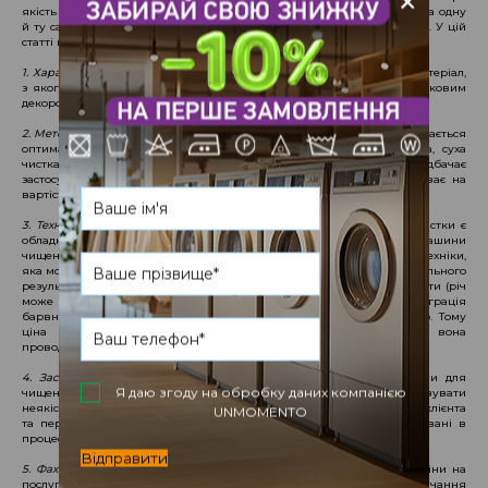
+
якість послуг, що надаються, але і ціна на них. Буває, що вартість на одну
й ту саму послугу в різних компаніях може відрізнятися в 1,5-2 рази. У цій
статті ми розберемо, від чого залежать ціни на хімчистку.
1. Характеристика виробу.
На ціну безпосередньо впливає фасон, матеріал,
з якого виконана річ (однорідна тканина або комбінована з додатковим
декором і т.д.), розмір, складність і ступінь забруднення.
2. Метод обробки.
Залежно від перерахованих вище факторів визначається
оптимальний вид обробки: аква-чистка, суха вуглеводнева чистка, суха
чистка перхлоретиленом і ручна чистка. Кожна з них передбачає
застосування різних очисних засобів і технологій, що також впливає на
вартість.
3. Технічне оснащення.
Одним з ключових елементів в роботі хімчистки є
обладнання. Кабіни для виведення плям, багатофункціональні машини
чищення, парогенератори і прасувальні столи - це лише частина техніки,
яка може застосовуватися для обробки 1-ї речі, щоб досягти максимального
результату. Неякісне обладнання може пошкодити виріб: деформувати (річ
може "сісти" або розтягнутися), зірвати колір (вигорання, міграція
барвників), залишити ласи після прасування або зіпсувати декор. Тому
ціна на чистку також залежить від обладнання, на якому вона
проводиться.
4. Засоби для виведення плям.
Аналогічна ситуація і з засобами для
Я даю згоду на обробку даних компанією
чищення. У бажанні заощадити деякі компанії можуть використовувати
неякісну агресивну хімію, піддаючи ризику, як виріб, так і здоров'я клієнта
UNMOMENTO
та персоналу. Тому важливо знати, які препарати будуть застосовані в
процесі обробки.
Відправити
5. Фахівці.
Кваліфікація персоналу також є частиною формування ціни на
послуги. Досвід роботи, знання, постійний розвиток і навчання