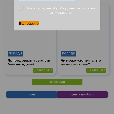
Я даю згоду на обробку даних компанією
UNMOMENTO
Відправити
ПОРАДИ
ПОРАДИ
Як продовжити свіжість
Чи може «сісти» пальто
білизни вдвічі?
після хімчистки?
докладніше
докладніше
ВСІ ПОРАДИ
ЦІНИ
ПУНКТИ ПРИЙОМУ