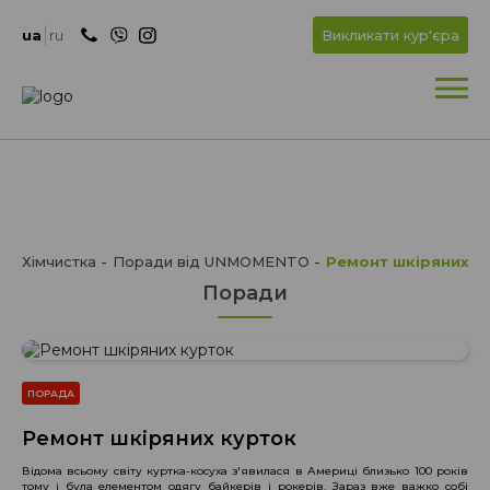
+
OK
ua
ru
Викликати кур'єра
+
Хімчистка
Поради від UNMOMENTO
Ремонт шкіряних к
Поради
ПОРАДА
Ремонт шкіряних курток
Відома всьому світу куртка-косуха з'явилася в Америці близько 100 років
тому і була елементом одягу байкерів і рокерів. Зараз вже важко собі