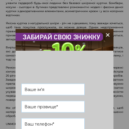
уявити гардероб будь-якої людини без базової шкіряної куртки. Бомбери,
косухи - сьогодні в бутиках представлені різноманітні моделі і фасони даної
куртки з декоративними елементами, асиметричним кроєм і у всіх колірних
відтінках.
Якісна куртка з натуральної шкіри - річ не з дешевих, тому завжди хочеться,
щоб така покупка прослужила, як можна довше. Однак недотримання
+
правил по догляду, регулярні або випадкові механічні пошкодження
призводять до того, що виріб втрачає свою привабливість, деформується,
затирається і покривається подряпинами.
Вирішити подібні проблеми можна, звернувшись до професійних кравців,
які допоможуть в реставрації виробу. Ми не рекомендуємо намагатися
самостійно усунути дефекти, бо ви можете ще більше погіршити проблему, і
тоді навіть фахівці не зможуть Ввам допомогти.
Ремонт шкіряних курток - популярна і затребувана послуга в мережі
хімчисток UNMOMENTO. І це не дивно, оскільки за плечима наших майстрів
26-річний досвід роботи з чищення і реставрації шкіряних виробів.
Завдяки італійському обладнанню, лінійці сучасних безфосфатних
препаратів і, звичайно ж, нашим талановитим фахівцям, ми реалізовуємо
широкий спектр послуг з ремонту шкіряних курток в Києві: делікатно
усуваємо розрізи і подряпини, вшиваємо блискавку і повністю
перешиваємо підкладку, виконуємо підгін по фігурі і підфарбовуємо,
повертаючи насичений колір.
Ми обов'язково просочуємо шкіряну куртку спеціальним засобом, щоб
матеріал не втрачав свою еластичність, м'якість і блиск, а в завершенні
обробляємо водовідштовхувальним препаратом.
UNMOMENTO - з турботою про вас і ваші речі!