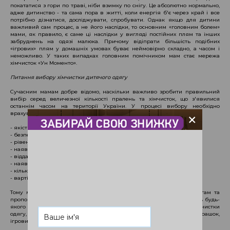
покататися з гори по траві, ніби взимку по снігу. Це абсолютно нормально,
адже дитинство - та сама пора в житті, коли енергія б'є через край і все
потрібно дізнатися, досліджувати, спробувати. Однак якщо для дитини
важливий сам процес, а не його наслідки, то основним «головним болем»
мами, як правило, є саме ці наслідки у вигляді постійних плям та інших
забруднень на одязі малюка. Причому відіпрати більшість подібних
«ігрових» плям у домашніх умовах буває неймовірно складно, а часом і
неможливо. У таких випадках головним помічником мам стає мережа
хімчисток «Ун Моменто».
Питання вибору хімчистки дитячого одягу
Сучасним мамам добре відомо, наскільки важливо зробити правильний
вибір серед величезної кількості пралень та хімчисток, що з'явилися
останнім часом на території України. У процесі вибору необхідно
+
врахувати безліч факторів:
- якість послуг;
- безпека використовуваних препаратів;
- рівень професіоналізму співробітників;
- наявність високоякісного обладнання;
- віддаленість хімчистки від дому;
- наявність додаткових послуг;
- кількість послуг;
- вартість цих послуг і т.д.
Тому мережа хімчисток «Ун Моменто» відповідає найвищим вимогам та
пропонує вам ефективні та безпечні методи видалення забруднень будь-
якого типу з одягу вашого малюка. До речі, крім безпосередньо хімчистки
одягу, наші досвідчені фахівці також виконують чищення м'яких іграшок,
ігрових килимків, ковдр, постільної білизни та інших дитячих речей.