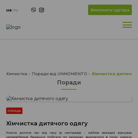
+
OK
ua
ru
Викликати кур'єра
+
Хімчистка
Поради від UNMOMENTO
Хімчистка дитячог
Поради
ПОРАДА
Хімчистка дитячого одягу
Кожна дитина час від часу (а насправді - майже завжди) відчуває
непереборне бажання побігати по калюжах, закопатися в пісок, сидячи