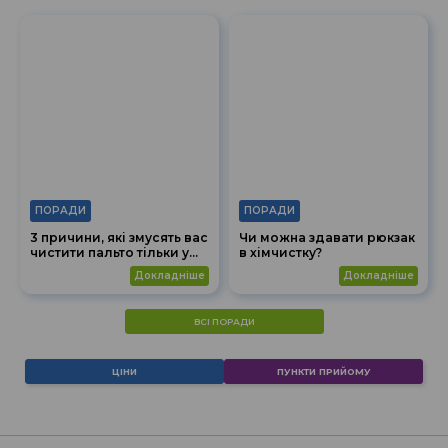
ПОРАДИ
ПОРАДИ
3 причини, які змусять вас
Чи можна здавати рюкзак
чистити пальто тільки у
в хімчистку?
хімчистці!
докладніше
докладніше
ВСІ ПОРАДИ
ЦІНИ
ПУНКТИ ПРИЙОМУ