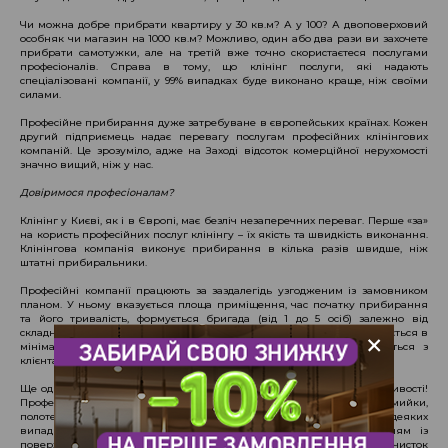
Чи можна добре прибрати квартиру у 30 кв.м? А у 100? А двоповерховий
особняк чи магазин на 1000 кв.м? Можливо, один або два рази ви захочете
прибрати самотужки, але на третій вже точно скористаєтеся послугами
професіоналів. Справа в тому, що клінінг послуги, які надають
спеціалізовані компанії, у 99% випадках буде виконано краще, ніж своїми
силами.
Професійне прибирання дуже затребуване в європейських країнах. Кожен
другий підприємець надає перевагу послугам професійних клінінгових
компаній. Це зрозуміло, адже на Заході відсоток комерційної нерухомості
значно вищий, ніж у нас.
Довіримося професіоналам?
Клінінг у Києві, як і в Європі, має безліч незаперечних переваг. Перше «за»
на користь професійних послуг клінінгу – їх якість та швидкість виконання.
Клінінгова компанія виконує прибирання в кілька разів швидше, ніж
штатні прибиральники.
Професійні компанії працюють за заздалегідь узгодженим із замовником
планом. У ньому вказується площа приміщення, час початку прибирання
та його тривалість, формується бригада (від 1 до 5 осіб) залежно від
+
складності та обсягу робіт. Замовнику вигідно: прибирання відбувається в
мінімально стислий термін і клінери практично не перетинаються з
клієнтами та співробітниками компанії.
Ще одне "за" на користь вибору клінінг послуги – це особливі можливості!
Професіонали використовують у роботі спеціальне обладнання: міні-мийки,
полотери, щітки, ефективні засоби для чищення поверхонь. У деяких
випадках клінінгові компанії можуть зайнятися видаленням плям із
поверхонь – такі послуги в повному обсязі надає відома мережа хімчисток