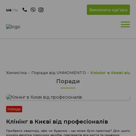
+
OK
ua
ru
Викликати кур'єра
+
Хімчистка
Поради від UNMOMENTO
Клінінг в Києві від
Поради
ПОРАДА
Клінінг в Києві від професіоналів
Прибрати квартиру, офіс чи будинок – що може бути простіше? Для цього
існують десятки підручних засобів, препаратів для миття та чищення.