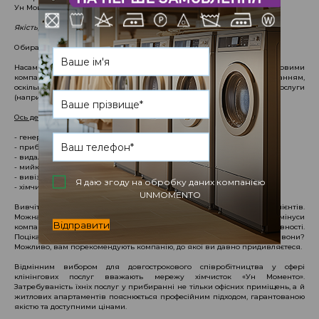
Ун Моменто.
Якість, послуги, репутація
Обираючи клінінг у Києві, важливо не помилитися з партнером.
Насамперед зверніть увагу на список послуг, що надаються клінінговими
компаніями. Він не повинен обмежуватися простим прибиранням,
оскільки в процесі роботи можуть знадобитися спеціальні послуги
(наприклад, хімчистка), і тоді доведеться шукати нових підрядників.
Ось деякі можливості клінінгових компаній:
- генеральне прибирання приміщень та територій;
- прибирання після будівельних робіт;
- видалення складних плям на стінах та текстилі;
- мийка вікон;
- вивіз будсміття;
Я даю згоду на обробку даних компанією
- хімчистка покриттів та килимових покриттів.
UNMOMENTO
Вивчіть репутацію компанії. Багато про компанію скажуть відгуки клієнтів.
Можна довіряти тим відгукам, в яких описані як плюси, так і мінуси
Відправити
компанії. Занадто хороші відгуки викликають підозру в їхній об'єктивності.
Поцікавтеся у своїх знайомих та партнерів, з ким працюють вони?
Можливо, вам порекомендують компанію, до якої ви давно придивляєтеся.
Відмінним вибором для довгострокового співробітництва у сфері
клінінгових послуг вважають мережу хімчисток «Ун Моменто».
Затребуваність їхніх послуг у прибиранні не тільки офісних приміщень, а й
житлових апартаментів пояснюється професійним підходом, гарантованою
якістю та доступними цінами.