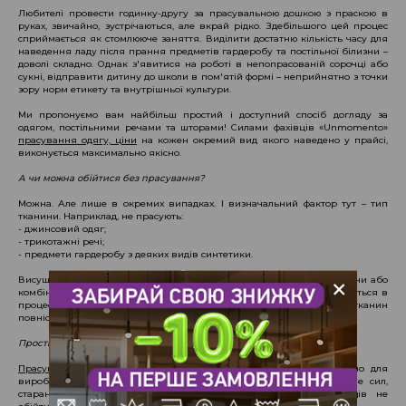
Любителі провести годинку-другу за прасувальною дошкою з праскою в
руках, звичайно, зустрічаються, але вкрай рідко. Здебільшого цей процес
сприймається як стомлююче заняття. Виділити достатню кількість часу для
наведення ладу після прання предметів гардеробу та постільної білизни –
доволі складно. Однак з'явитися на роботі в непопрасованій сорочці або
сукні, відправити дитину до школи в пом'ятій формі – неприйнятно з точки
зору норм етикету та внутрішньої культури.
Ми пропонуємо вам найбільш простий і доступний спосіб догляду за
одягом, постільними речами та шторами! Силами фахівців «Unmomento»
прасування одягу, ціни
на кожен окремий вид якого наведено у прайсі,
виконується максимально якісно.
А чи можна обійтися без прасування?
Можна. Але лише в окремих випадках. І визначальний фактор тут – тип
тканини. Наприклад, не прасують:
- джинсовий одяг;
- трикотажні речі;
- предмети гардеробу з деяких видів синтетики.
+
Висушені в розправленому вигляді джинси, а також куртки, сарафани або
комбінезони з цієї тканини можна одягати відразу: вони розправляться в
процесі носіння. Речі з делікатних синтетичних і трикотажних тканин
повністю «готові до вживання», якщо вони висохли на плічках.
Прості секрети якісного прасування
Прасування одягу
іншого типу необхідне. Особливо це актуально для
виробів із примхливих тканин, прасування яких вимагає більше сил,
старанності та скрупульозності. Без знання маленьких хитрощів не