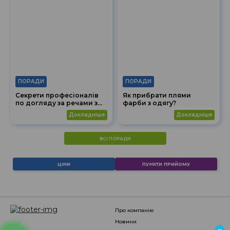
ПОРАДИ
ПОРАДИ
Секрети професіоналів
Як прибрати плями
по догляду за речами з
фарби з одягу?
плісуванням
докладніше
докладніше
ВСІ ПОРАДИ
ЦІНИ
ПУНКТИ ПРИЙОМУ
про компанію
новини