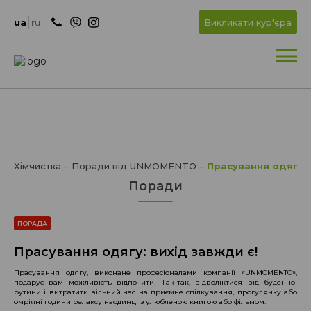
+
OK
ua
ru
Викликати кур'єра
+
Хімчистка
Поради від UNMOMENTO
Прасування одягу: 
Поради
ПОРАДА
Прасування одягу: вихід завжди є!
Прасування одягу, виконане професіоналами компанії «UNMOMENTO»,
подарує вам можливість відпочити! Так-так, відволіктися від буденної
рутини і витратити вільний час на приємне спілкування, прогулянку або
омріяні години релаксу наодинці з улюбленою книгою або фільмом.