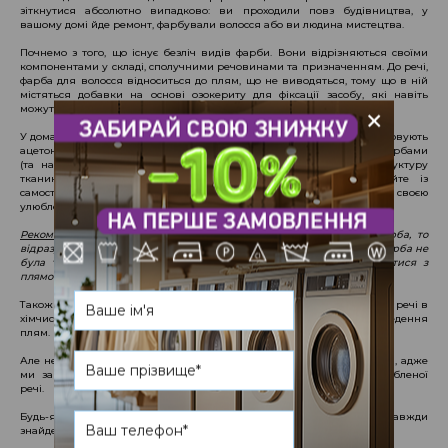
зіткнутися абсолютно випадково: ви проходили повз будівництва, у
вашому домі йде ремонт, фарбували волосся або ви людина мистецтва.
Почнемо з того, що існує безліч видів фарби. Вони відрізняються своїми
компонентами у складі, сполучними речовинами та призначенням. До речі,
фарба для волосся відноситься до плям, що не виводяться, тому що в ній
містяться добавки на основі озокериту для фіксації засобу, які навіть
+
можуть знебарвити кольорову тканину.
У домашніх умовах для виведення плям фарби найчастіше використовують
ацетон, але не всі знають, що він справляється лише з масляними фарбами
(та навіть не з усіма!). Також ацетон агресивно впливає на структуру
тканини, тим самим просто псуючи одяг. Не експериментуйте із
самостійним доглядом, якщо не хочете назавжди розпрощатися зі своєю
улюбленою річчю!
Рекомендація від UNMOMENTO:
якщо на ваш одяг потрапила фарба, то
відразу необхідно змочити забруднене місце водою для того, щоб фарба не
була такою концентрованою. Це допоможе нам, фахівцям, впоратися з
плямою.
Також по можливості сфотографуйте етикетку фарби, перш ніж нести речі в
хімчистку. Так, майстрам буде простіше підібрати засоби для виведення
плям.
Але не засмучуйтесь, якщо пляму від фарби не можна буде вивести, адже
ми завжди зможемо запропонувати вам сучасний редизайн улюбленої
речі.
Будь-яку пляму, з якою ми стикаємося, ми не залишимо без уваги і завжди
знайдемо вирішення вашої проблеми.