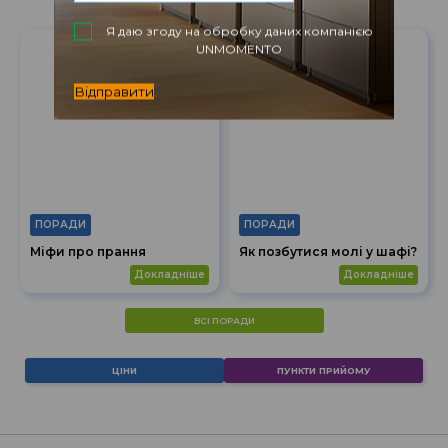
Я даю згоду на обробку даних компанією
UNMOMENTO
Відправити
ПОРАДИ
ПОРАДИ
Міфи про прання
Як позбутися молі у шафі?
докладніше
докладніше
ВСІ ПОРАДИ
ЦІНИ
ПУНКТИ ПРИЙОМУ