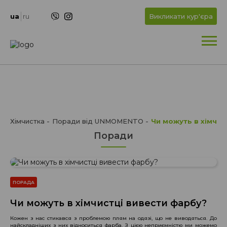
+
OK
ua
ru
Викликати кур'єра
+
Хімчистка
Поради від UNMOMENTO
Чи можуть в хімчис
Поради
ПОРАДА
Чи можуть в хімчистці вивести фарбу?
Кожен з нас стикався з проблемою плям на одязі, що не виводяться. До
найскладніших з них відноситься фарба. З цією неприємністю ми можемо