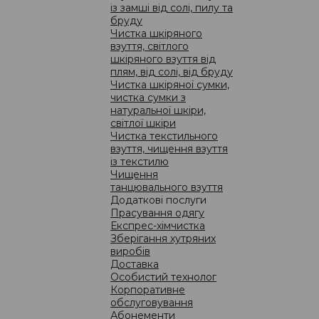
вувалися при спробі усунути забруднення. Від цього
із замші від солі, пилу та
 на тканині є залишки засобу для виведення плям або
бруду
епаратами в хімчистці можуть бути непередбачуваними.
Чистка шкіряного
взуття, світлого
бхідно робити чищення всього виробу, оскільки разом із
шкіряного взуття від
их забруднень, і тому очищене місце може відрізнятися
плям, від солі, від бруду
ння в домашніх умовах, ви завжди ризикуєте, тому що
жна лише за професійного комплексного підходу.
Чистка шкіряної сумки,
чистка сумки з
TO використовують лише високоякісні засоби, які є
натуральної шкіри,
ьких дітей. Віддаючи нам свої речі на чистку, ви можете
світлої шкіри
дуть виправдані, а речі прослужать вам ще дуже довго.
Чистка текстильного
взуття, чищення взуття
із текстилю
Чищення
ЦІНИ
танцювального взуття
Додаткові послуги
Прасування одягу
Експрес-хімчистка
Зберігання хутряних
виробів
Доставка
Особистий технолог
про компанію
Корпоративне
новини
обслуговування
акції
Абонементи
01133, Укр