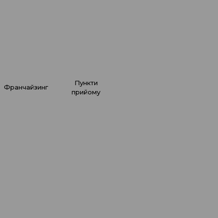
зниця між типами
щення в UNMOMENTO
докладніше
всі поради
пункти
франчайзинг
прийому