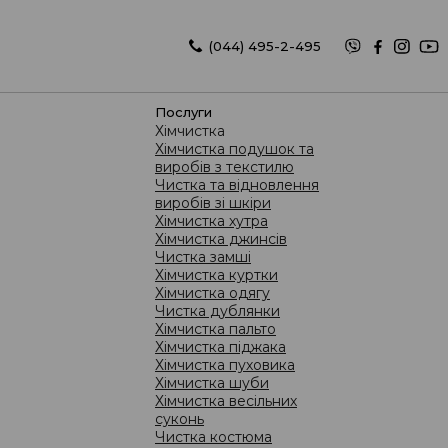
(044) 495-2-495
(067) 626-2-495
послуги
Хімчистка
Хімчистка подушок та
виробів з текстилю
Чистка та відновлення
виробів зі шкіри
Хімчистка хутра
Хімчистка джинсів
NTO
Чи є "вік" у плями? Чи можна вивести пляму місячної
Чистка замші
Хімчистка куртки
Хімчистка одягу
Чистка дублянки
Хімчистка пальто
Хімчистка піджака
Хімчистка пуховика
Хімчистка шуби
Хімчистка весільних
суконь
Чистка костюма