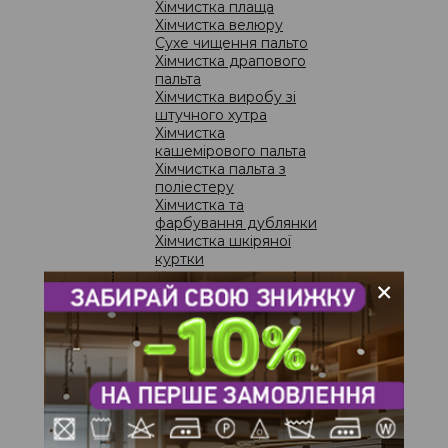
Хімчистка плаща
Хімчистка велюру
Сухе чищення пальто
ПОР
Хімчистка драпового
пальта
Ре
Хімчистка виробу зі
штучного хутра
Хімчистка
кашемірового пальта
Хімчистка пальта з
поліестеру
Хімчистка та
фарбування дублянки
Хімчистка шкіряної
куртки
Хімчистка светра
+
Чи можна вивести пляму місячної
Хімчистка сорочки
Хімчистка брюк
Хімчистка спідниці
Хімчистка сукні
незначні забруднення на одязі дуже складно вивести, якщо
Чистка та прання
ів. Адже після того, як вони висохнуть, позбутися їх буде
домашнього текстилю
Прання постільної
ПОР
білизни
зділяти на такі види:
Еко-чистка дитячих
"Ч