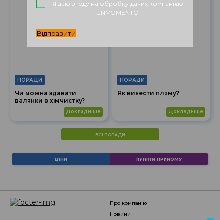
Я даю згоду на обробку даних компанією
UNMOMENTO
Відправити
ПОРАДИ
ПОРАДИ
Чи можна здавати
Як вивести пляму?
валянки в хімчистку?
докладніше
докладніше
ВСІ ПОРАДИ
ЦІНИ
ПУНКТИ ПРИЙОМУ
про компанію
новини