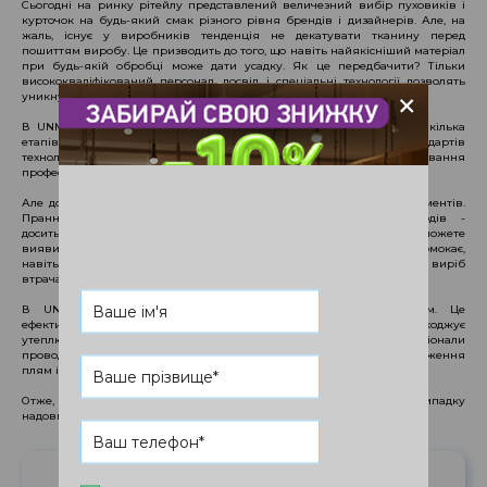
Сьогодні на ринку рітейлу представлений величезний вибір пуховиків і
курточок на будь-який смак різного рівня брендів і дизайнерів. Але, на
жаль, існує у виробників тенденція не декатувати тканину перед
пошиттям виробу. Це призводить до того, що навіть найякісніший матеріал
при будь-якій обробці може дати усадку. Як це передбачити? Тільки
висококваліфікований персонал, досвід і спеціальні технології дозволять
+
уникнути ризику усадки.
В UNMOMENTO перед процесом чищення кожен виріб проходить кілька
етапів огляду та попередніх проб. Крім цього, чітке дотримання стандартів
технологічного процесу, необхідних температурних режимів і застосування
професійних препаратів зводять ймовірність усадки до нуля.
Але домашній догляд все ж можливий, якщо ви готові до експериментів.
Прання пуховика в домашніх умовах без залишків розводів -
досить проблематично, навіть якщо видимих плям немає. Також ви можете
виявити, що утеплювач збився в певних місцях, а куртка швидко промокає,
навіть коли йде невеликий сніг або мрячить легкий дощик. Тобто виріб
втрачає не тільки зовнішній вигляд, але і свою термостійкість.
В UNMOMENTO чистка пуховика здійснюється сухим методом. Це
ефективний спосіб якісного чищення виробу, який не пошкоджує
утеплювач і водо-, брудовідштовхувальне покриття. А також професіонали
проводять превентивну обробку забруднень: визначають походження
плям і підбирають найбільш оптимальні засоби для їх видалення.
Отже, хімчистка - це більш розумний вибір. Пуховик в цьому випадку
надовго збереже свій первісний вигляд і захисні властивості.