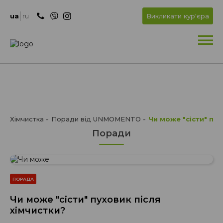
+
OK
ua
ru
Викликати кур'єра
+
Хімчистка
Поради від UNMOMENTO
Чи може "сісти" пух
Поради
ПОРАДА
Чи може "сісти" пуховик після
хімчистки?