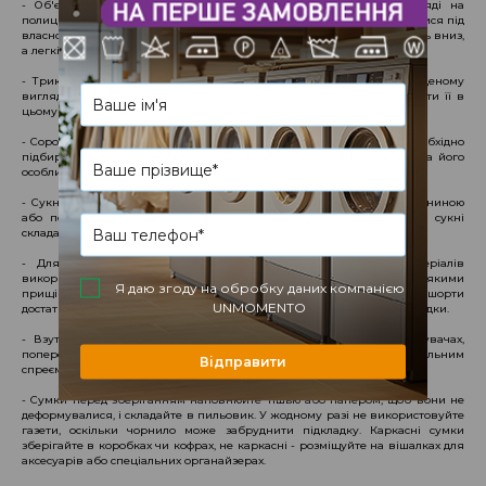
- Об'ємний вовняний трикотаж зберігайте у складеному вигляді на
полицях, не більше 3-х речей у стосі. Це не дасть виробу деформуватися під
власною вагою та втратити пружність. Важкі та щільні светри кладіть вниз,
а легкі та повітряні – нагору.
- Трикотажні футболки та легкі реглани можете зберігати у складеному
вигляді. Якщо на футболці є щільний принт, намагайтеся не згинати її в
цьому місці, оскільки малюнок може розшаруватися.
- Сорочки, блузи та піджаки зберігайте виключно на вішалках. Їх необхідно
підбирати в залежності від ширини ваших плечей, типу виробу та його
особливостей.
- Сукні з делікатних тканин розвішуйте на плічках, обтягнутих тканиною
або поролоном. Це дозволить вберегти їх від зачіпок. Текстильні сукні
складайте у шафу на полиці, щоб вони не витягнулися.
- Для зберігання класичних штанів, спідниць із ніжних матеріалів
використовуйте вішалку зі спеціальною поперечиною або з м'якими
Я даю згоду на обробку даних компанією
прищіпками, що затискають виріб по всій ширині. Джинси та шорти
UNMOMENTO
достатньо буде скласти стосою в 3-4 пари, акуратно розгладивши складки.
- Взуття зберігайте в коробках або на спеціальних формоутримувачах,
попередньо обробивши його захисним засобом та антибактеріальним
Відправити
спреєм.
- Сумки перед зберіганням наповнюйте тішью або папером, щоб вони не
деформувалися, і складайте в пильовик. У жодному разі не використовуйте
газети, оскільки чорнило може забруднити підкладку. Каркасні сумки
зберігайте в коробках чи кофрах, не каркасні - розміщуйте на вішалках для
аксесуарів або спеціальних органайзерах.