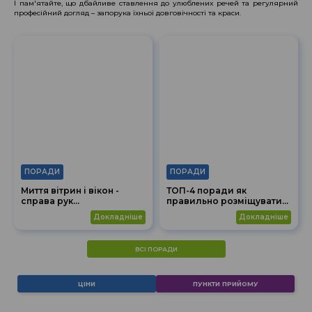
І пам'ятайте, що дбайливе ставлення до улюблених речей та регулярний
професійний догляд – запорука їхньої довговічності та краси.
ПОРАДИ
ПОРАДИ
Миття вітрин і вікон -
ТОП-4 поради як
справа рук
правильно розміщувати
професіоналів
одяг у шафі, щоб
докладніше
докладніше
уникнути міграції кольору
та деформацій одягу
ВСІ ПОРАДИ
ЦІНИ
ПУНКТИ ПРИЙОМУ