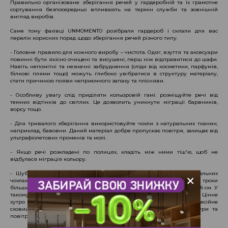
Правильно організоване зберігання речей у гардеробній та їх грамотне
сортування безпосередньо впливають на термін служби та зовнішній
вигляд виробів.
Саме тому фахівці UNMOMENTO розібрали гардероб і склали для вас
перелік корисних порад щодо зберігання речей різного типу.
- Головне правило для кожного виробу – чистота. Одяг, взуття та аксесуари
повинні бути якісно очищені та висушені, перш ніж відправитися до шафи.
Навіть непомітні та незначні забруднення (сліди від косметики, парфумів,
білкові плями тощо) можуть глибоко увібратися в структуру матеріалу,
стати причиною появи неприємного запаху та плісняви.
- Особливу увагу слід приділяти кольоровій гамі: розміщуйте речі від
темних відтінків до світлих. Це дозволить уникнути міграції барвників,
ворсу тощо.
- Для тривалого зберігання використовуйте чохли з натуральних тканин,
наприклад, бавовни. Даний матеріал добре пропускає повітря, захищає від
ультрафіолетових променів та молі.
- Якщо речі розкладені по полицях, кладіть між ними тіш'ю, щоб не
відбулася міграція кольору.
+
- Шуби та дублянки зберігайте в бавовняних чохлах або спеціальних
чохлах з антимольним просоченням, які повинні бути за розміром трохи
більшими за сам виріб: по довжині - до 10 см, по ширині - не менше 6 см. У
такому випадку ворс не зімнеться і поділ шуби не підвернеться. Цінне
хутро після закінчення сезону рекомендуємо здавати в професійне
сховище, де дотриманий правильний рівень вологості, температури та
повітрообмін.