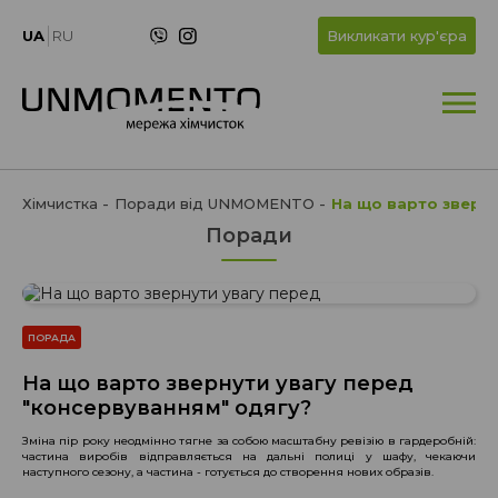
UA
RU
Викликати кур'єра
Хімчистка
Поради від UNMOMENTO
На що варто зверн
Поради
ПОРАДА
На що варто звернути увагу перед
"консервуванням" одягу?
Зміна пір року неодмінно тягне за собою масштабну ревізію в гардеробній:
частина виробів відправляється на дальні полиці у шафу, чекаючи
наступного сезону, а частина - готується до створення нових образів.