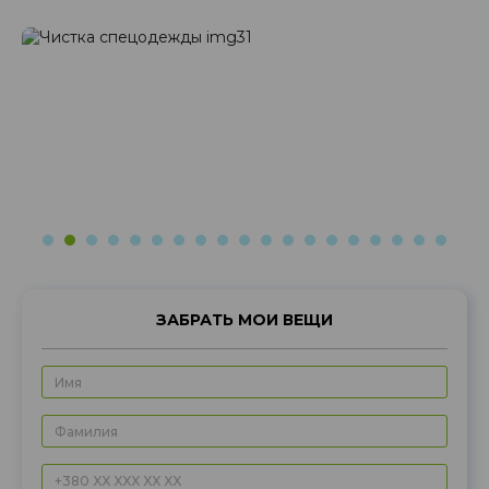
Перчатки
шт
120
Кепка
шт
490
940
Реглан
шт.
340
630
970
ЗАБРАТЬ МОИ ВЕЩИ