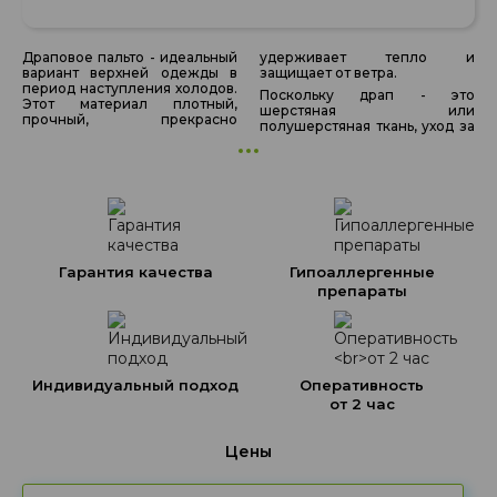
Драповое пальто - идеальный
удерживает тепло и
вариант верхней одежды в
защищает от ветра.
период наступления холодов.
Поскольку драп - это
Этот материал плотный,
шерстяная или
прочный, прекрасно
полушерстяная ткань, уход за
Гарантия качества
Гипоаллергенные
препараты
Индивидуальный подход
Оперативность
от 2 час
Цены