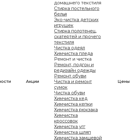
ия Вашего бизнеса.
домашнего текстиля
Ищ
Стирка постельного
белья
Эко-чистка детских
овора;
игрушек
зингового пакета;
Стирка полотенец,
вные условия поставки оборудования;
скатертей и прочего
расходных материалов;
текстиля
служивание;
Чистка одеял
ческого персонала.
Я согласен на обработку данных
Химчистка пледа
компанией UNMOMENTO
Ремонт и чистка
2-495 или оставляйте заявку, и мы организуем бизнес
Ремонт, подгон и
Отправить
редизайн одежды
Ремонт обуви
arketing@unmomento.com.ua
вости
акции
Чистка и ремонт
цены
сумок
Чистка обуви
Химчистка кед
Химчистка кепки
Химчистка рюкзака
Химчистка
кроссовок
Химчистка угг
Химчистка шляп
Химчистка замшевой