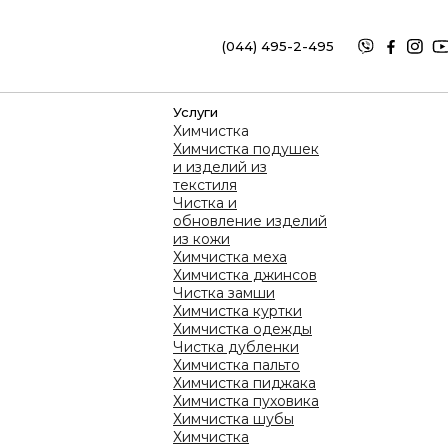
(044) 495-2-495
(067) 626-2-495
услуги
Химчистка
Химчистка подушек
и изделий из
текстиля
Чистка и
обновление изделий
из кожи
риобрести франчайзинговый пакет
Химчистка меха
Химчистка джинсов
Чистка замши
Химчистка куртки
Химчистка одежды
Чистка дубленки
ФРА
Химчистка пальто
Химчистка пиджака
Пр
Химчистка пуховика
Химчистка шубы
Химчистка