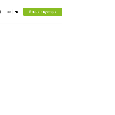
ua
ru
Вызвать курьера
НЧАЙЗИНГ
исоединяйтесь
подробнее