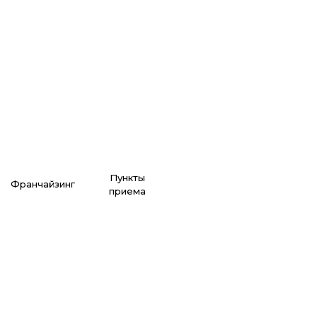
ем партнеров
подробнее
ОСТАВИТЬ ЗАЯВКУ
пункты
франчайзинг
приема