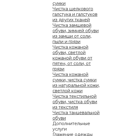
сумки
Чистка шелкового
галстука и галстуков
из других тканей
Отп
Чистка замшевой
обуви, зимней обуви
из замши от соли,
пыли и грязи
ЦЕНЫ
Чистка кожаной
обуви, светлой
кожаной обуви от
пятен, от соли, от
грязи
Чистка кожаной
сумки, чистка сумки
из натуральной кожи,
о компании
светлой кожи
Чистка текстильной
новости
обуви, чистка обуви
акции
01133, г. К
из текстиля
услуги
Чистка танцевальной
+380 44 4
обуви
цены
Дополнительные
ПОЛИТИК
франчайзинг
услуги
Глажение одежды
пункты приема