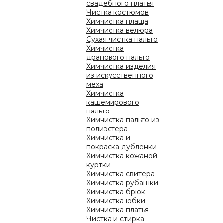
свадебного платья
Чистка костюмов
Химчистка плаща
Химчистка велюра
Сухая чистка пальто
ФРА
Химчистка
драпового пальто
Пр
Химчистка изделия
со
из искусственного
меха
Химчистка
кашемирового
пальто
+
Химчистка пальто из
полиэстера
ФРА
Химчистка и
распоряжении будут ЗНАНИЯ сотни специалистов,
Чт
покраска дубленки
 к условиям сотрудничества с лучшими европейскими
Химчистка кожаной
ст
ий ОПЫТ построения работы успешной сети!
куртки
фр
Химчистка свитера
 теми, кто знает цену репутации и ГОТОВ к росту.
Химчистка рубашки
Химчистка брюк
е в "прозрачный" бизнес, устоявшийся, проверенный
Химчистка юбки
авоевал свою нишу и признание миллионов. В короткие
Химчистка платья
одимым для успешного старта и будем сопровождать Вас
Чистка и стирка
ФРА