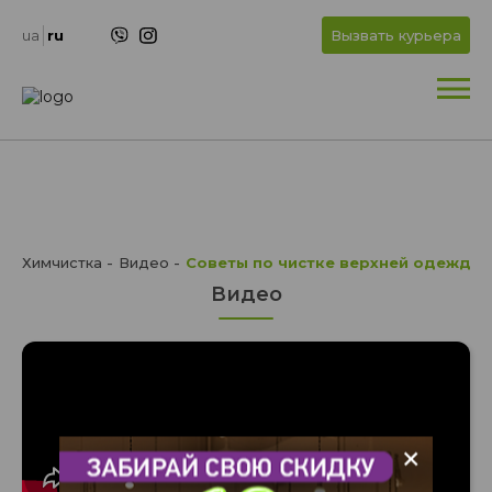
+
OK
ua
ru
Вызвать курьера
+
Химчистка
Видео
Советы по чистке верхней одежды
Видео
+