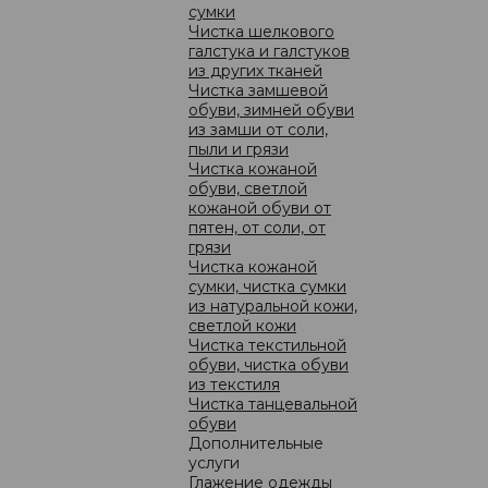
сумки
ококачественными гипоаллергенными препаратами,
Чистка шелкового
ранить загрязнения любой сложности, но и насыщают
ащищают от преждевременного осветления.
галстука и галстуков
из других тканей
MENTO - это всегда без риска для изделия и лишних
Чистка замшевой
обуви, зимней обуви
из замши от соли,
 UNMOMENTO локально устранят потёртые участки,
пыли и грязи
зделиях.
Чистка кожаной
обуви, светлой
нии UNMOMENTO, инновационные технологии,
исключительно безопасные препараты - надёжность и
кожаной обуви от
шего здоровья!
пятен, от соли, от
грязи
Чистка кожаной
сумки, чистка сумки
ЦЕНЫ
из натуральной кожи,
светлой кожи
Чистка текстильной
обуви, чистка обуви
из текстиля
Чистка танцевальной
обуви
Дополнительные
о компании
услуги
новости
Глажение одежды