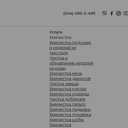
(044) 495-2-495
(067) 626-2-495
услуги
Химчистка
Химчистка подушек
и изделий из
текстиля
Чистка и
обновление изделий
из кожи
NTO
Сохранение цвета одежды
Химчистка меха
Химчистка джинсов
Чистка замши
Химчистка куртки
Химчистка одежды
Чистка дубленки
Химчистка пальто
Химчистка пиджака
Химчистка пуховика
Химчистка шубы
Химчистка