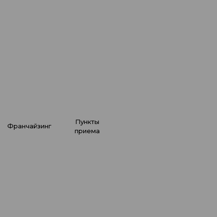
роться с вирусами?
подробнее
все советы
пункты
франчайзинг
приема