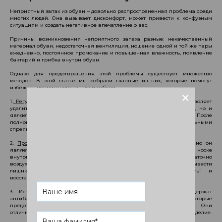
Неприятный запах из обуви – довольно распространенная проблема среди
многих людей. Она вызывает дискомфорт, может привести к конфузным
ситуациям и создать негативное впечатление о вас.
Причины возникновения неприятного запаха разные: некачественный
материал обуви, недостаточная вентиляция, ношение одной и той же пары
ежедневно, постоянное промокание и повышенная влажность, появление
бактерий и грибка внутри обуви.
Однако для предотвращения этой проблемы существует множество
методов. В этой статье мы собрали главные из них, которые помогут
избежать неприятного запаха из обуви.
+
1.
Регулярная профессиональная чистка.
Химчистка не только позволяет
удалить загрязнения и сохранить красивый внешний вид обуви, но и
является эффективным способом борьбы с неприятным запахом. После
полноценной чистки мастера обрабатывают изделие специальными
спреями и средствами.
2.
Проветривание обуви.
Многие пренебрегают этим способом, но он
является не менее важным в процессе ухода. При регулярной носке
внутри обуви может накапливаться влага и поступать недостаточно
воздуха для полноценной вентиляции. Проветривание помогает вывести
лишнюю влагу из изделия, позволяет материалам "дышать" и
восстанавливать свежесть.
3.
Использование спреев для дезодорации.
Эти средства содержат
антибактериальные и антимикробные компоненты, которые
предотвращают развитие различных микроорганизмов в обуви. Они
отлично поглощают неприятный запах, а не просто ароматизируют изделие.