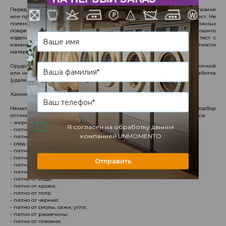
Перед использованием любого чистящего средства, купленного в магазине
или приготовленного самостоятельно, следует провести небольшой тест. Не
поленитесь, ведь это позволит вам уберечь ткань от возможных
повреждений. Если у вас нет отдельного кусочка ткани, из которой пошито
изделие (они часто прилагаются к вещи при покупке), проводите тест с
изнаночной стороны на малозаметном месте. Убедившись в целостности
материала, можете приступать к обработке пятна.
Орудовать нужно ватой или ватным диском, маленькой мягкой щеточкой
или небольшим кусочком ткани. Сначала это должна быть сухая обработка
(удаление пыли), затем - влажная (собственно чистка).
Какими бывают пятна?
Немаловажный вопрос, от ответа на который будет зависеть подбор
оптимального варианта чистки. Так, на вашей одежде может появиться:
- жирное пятно;
Я согласен на обработку данных
- пятно от вина, шампанского, пива и других алкогольных напитков;
компанией UNMOMENTO
- пятно от ягод, фруктов и соков;
- след от губной помады и косметики;
- пятно от грязи и зелени;
- пятно от молока и молочных продуктов;
Отправить
- пятно от шоколада, кофе и чая;
- пятно от краски и лака;
- пятно от йода;
- пятно от крови;
- пятно от пота;
- пятно от чернил;
- пятно от смолы, сажи, угля;
- пятно от ржавчины;
- пятно от плесени.