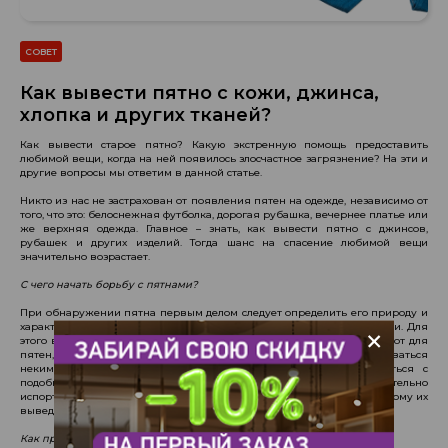
СОВЕТ
Как вывести пятно с кожи, джинса,
хлопка и других тканей?
Как вывести старое пятно? Какую экстренную помощь предоставить
любимой вещи, когда на ней появилось злосчастное загрязнение? На эти и
другие вопросы мы ответим в данной статье.
Никто из нас не застрахован от появления пятен на одежде, независимо от
того, что это: белоснежная футболка, дорогая рубашка, вечернее платье или
же верхняя одежда. Главное – знать, как вывести пятно с джинсов,
рубашек и других изделий. Тогда шанс на спасение любимой вещи
значительно возрастает.
С чего начать борьбу с пятнами?
При обнаружении пятна первым делом следует определить его природу и
+
характер. Со свежими пятнами справиться легче, чем с застарелыми. Для
этого вам потребуется минимальный набор подручных средств. А вот для
пятен, обосновавшихся на ткани давно, нужно будет воспользоваться
некими химическими растворами. В домашних условиях бороться с
подобными загрязнениями крайне сложно, ведь есть риск окончательно
испортить вещь некачественными и агрессивными средствами. Поэтому их
выведение следует доверять профессионалам химчистки.
Как правильно устранить свежее пятно?