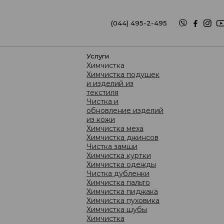
(044) 495-2-495
(067) 626-2-495
услуги
Химчистка
Химчистка подушек
и изделий из
текстиля
Чистка и
обновление изделий
из кожи
NTO
Уход за обувью: советы от специалистов!
Химчистка меха
Химчистка джинсов
Чистка замши
Химчистка куртки
Химчистка одежды
Чистка дубленки
Химчистка пальто
Химчистка пиджака
Химчистка пуховика
Химчистка шубы
Химчистка