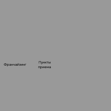
мчистка свадебного
атья?
подробнее
все советы
пункты
франчайзинг
приема