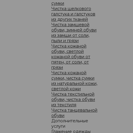
сумки
 – РЕШЕНИЕ МНОГИХ ПРОБЛЕМ
Чистка шелкового
иданно пошел дождь? Не беда, ведь благодаря защитной
галстука и галстуков
те предотвратить промокание любимой пары обуви от
из других тканей
Чистка замшевой
обуви, зимней обуви
водах от соли и грязевых пятнах на сапогах и ботинках в
из замши от соли,
 обуви подразумевает нанесение защитного спрея на
пыли и грязи
е средство абсолютно неощутимо, не меняет структуру
Чистка кожаной
у на чистую? Всё очень просто. Если поверхность обуви
обуви, светлой
рей не проникает в текстуру изделия, а лишь ложиться
ная обработка подходит абсолютно для всех изделий, но
кожаной обуви от
из замши и нубука.
пятен, от соли, от
грязи
Чистка кожаной
сумки, чистка сумки
из натуральной кожи,
ЦЕНЫ
светлой кожи
Чистка текстильной
обуви, чистка обуви
из текстиля
Чистка танцевальной
обуви
Дополнительные
услуги
о компании
Глажение одежды