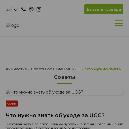
+
OK
ua
ru
Вызвать курьера
+
Химчистка
Советы от UNMOMENTO
Что нужно знать об
Советы
СОВЕТ
Что нужно знать об уходе за UGG?
Сказочная зима с ее праздничными чудесами, вьюгами и хлопьями снега
пробуждает детский восторг и волшебное настроение!