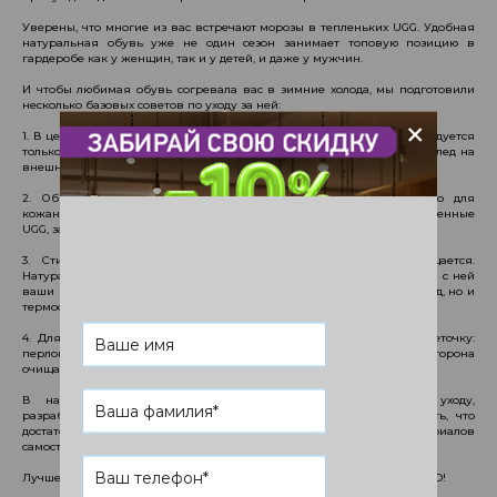
Уверены, что многие из вас встречают морозы в тепленьких UGG. Удобная
натуральная обувь уже не один сезон занимает топовую позицию в
гардеробе как у женщин, так и у детей, и даже у мужчин.
И чтобы любимая обувь согревала вас в зимние холода, мы подготовили
несколько базовых советов по уходу за ней:
+
1. В целом, эти сапожки достаточно практичны, но носить их рекомендуется
только в сезон. Ведь влага, дожди и грязь могут навсегда оставить след на
внешнем виде подобной обуви.
2. Обязательно наносите защитное водоотталкивающее средство для
кожаной/замшевой обуви. Использовать его нужно на заранее очищенные
UGG, за несколько дней до того, как начнете их носить.
3. Стирать, замачивать, затирать пятна категорически запрещается.
Натуральные материалы не терпят воды, более того, после контакта с ней
ваши UGG станут "деревянными" и потеряют не только внешний вид, но и
термостойкость.
4. Для ухода нужно использовать специальную трехстороннюю щеточку:
перлоновая сторона удаляет пыль и легкие загрязнения, боковая сторона
очищает ранты и швы, ластик устраняет потертости.
В настоящее время существует специальная линейка по уходу,
разработанная создателями знаменитых UGG. Но следует помнить, что
достаточно рискованно заботиться об обуви из натуральных материалов
самостоятельно.
Лучше доверяйте любимые зимние сапоги специалистам UNMOMENTO!