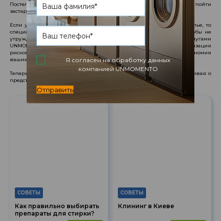
Постельное белье, которое долго хранится в шкафу без чистки, может пойти
застарелыми пятнами и пожелтеть.
Если у вас возник вопрос, как часто нужно менять постельное белье, то
специалисты рекомендуют делать это раз в неделю, не реже. А чтобы не
утруждать себя лишними хлопотами, воспользуйтесь услугами
UNMOMENTO. Профессиональная стирка в нашей сети - минимизация
рисков усадки, линьки постельного комплекта и существенная экономия
Я согласен на обработку данных
ваших средств!
компанией UNMOMENTO
Теперь можно смело отдыхать в чистой и свежей постели, не переживая о
предстоящей стирке. Ее мы берем на себя!
Отправить
СОВЕТЫ
СОВЕТЫ
Как правильно выбирать
Клининг в Киеве
препараты для стирки?