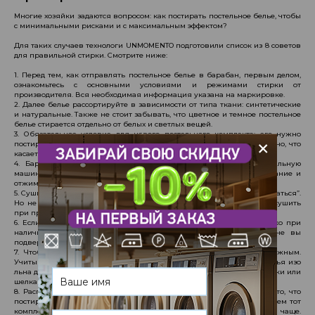
Многие хозяйки задаются вопросом: как постирать постельное белье, чтобы
с минимальными рисками и с максимальным эффектом?
Для таких случаев технологи UNMOMENTO подготовили список из 8 советов
для правильной стирки. Смотрите ниже:
1. Перед тем, как отправлять постельное белье в барабан, первым делом,
ознакомьтесь с основными условиями и режимами стирки от
производителя. Вся необходимая информация указана на маркировке.
2. Далее белье рассортируйте в зависимости от типа ткани: синтетические
и натуральные. Также не стоит забывать, что цветное и темное постельное
белье стирается отдельно от белых и светлых вещей.
3. Обязательное условие для нового постельного комплекта: его нужно
+
постирать отдельно, во избежание рисков миграции цвета. Особенно, что
касается цветного белья.
4. Барабан загружайте на 50%-60%. Это обезопасит вашу стиральную
машину от поломки и обеспечит бережную стирку, легкое полоскание и
отжим.
5. Сушить белье нужно сразу же после стирки. Не давайте ему “залежаться”.
Но не забывайте, что и цветное, и белое белье не рекомендуется сушить
при прямом воздействии солнечных лучей.
6. Если говорить о сушильных устройствах, то используйте их только при
наличии соответствующего значка на маркировке изделия. Иначе вы
подвергаете любимое постельное белье рискам усадки.
7. Чтобы гладить было легче, постельное белье должно быть влажным.
Учитывайте структуру и тип ткани при глажке. Для постельного белья изо
льна допустимыми будут более высокие температуры, а для синтетики или
шелка - минимальные.
8. Распределять чистое и выглаженное белье нужно равномерно: то, что
постирали, советуем класть под низ. Так как чаще всего мы используем тот
комплект, который лежит сверху. Соответственно и стираем мы его чаще.