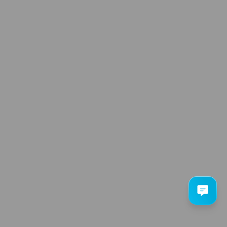
всі відео
ПУНКТИ ПРИЙОМУ
аїна, м. Київ, бул. Л. Українки, 21
495-24-95
А КОНФІДЕНЦІЙНОСТІ