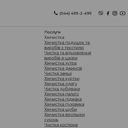
(044) 495-2-495
(067) 626-2-495
послуги
Хімчистка
Хімчистка подушок та
виробів з текстилю
Чистка та відновлення
виробів зі шкіри
Хімчистка хутра
Хімчистка джинсів
Світланою Юлдашевой
Чистка замші
Хімчистка куртки
Хімчистка одягу
Чистка дублянки
Хімчистка пальто
Хімчистка піджака
Хімчистка пуховика
Хімчистка шуби
Хімчистка весільних
суконь
Чистка костюма