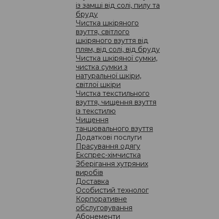
із замші від солі, пилу та
бруду
Чистка шкіряного
взуття, світлого
шкіряного взуття від
плям, від солі, від бруду
Чистка шкіряної сумки,
ЦІНИ
чистка сумки з
натуральної шкіри,
світлої шкіри
Чистка текстильного
взуття, чищення взуття
із текстилю
Чищення
танцювального взуття
про компанію
Додаткові послуги
Прасування одягу
новини
Експрес-хімчистка
акції
01133, Укр
Зберігання хутряних
послуги
+380 44 
виробів
Доставка
ціни
Особистий технолог
ПОЛІТИК
франчайзинг
Корпоративне
обслуговування
пункти прийому
Абонементи