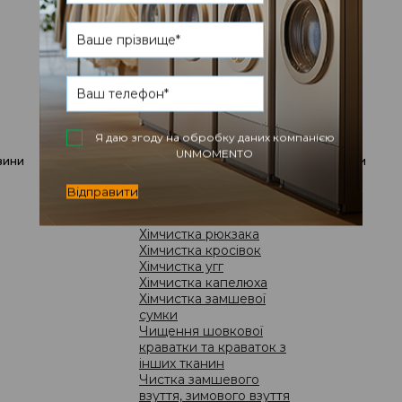
іграшок
ди
Прання рушників,
скатертин і іншого
текстилю
Хімчистка ковдри
Хімчистка пледа
Ремонт і чищення
Ремонт, підгін та
редизайн одягу
Я даю згоду на обробку даних компанією
Ремонт взуття
UNMOMENTO
вини
акції
ціни
Чистка та ремонт сумок
Хімчистка взуття
Відправити
Хімчистка кед
Хімчистка кепки
Хімчистка рюкзака
Хімчистка кросівок
Хімчистка угг
Хімчистка капелюха
ВІД
Хімчистка замшевої
Як
сумки
Чищення шовкової
до
краватки та краваток з
інших тканин
Чистка замшевого
взуття, зимового взуття