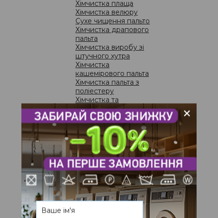
Хімчистка плаща
Хімчистка велюру
Сухе чищення пальто
ВІД
Хімчистка драпового
пальта
Се
Хімчистка виробу зі
чи
штучного хутра
по
Хімчистка
кашемірового пальта
пр
Хімчистка пальта з
поліестеру
Хімчистка та
+
фарбування дублянки
Хімчистка шкіряної
куртки
Хімчистка светра
ою Юлдашевой
Хімчистка сорочки
Хімчистка брюк
Хімчистка спідниці
исток UNMOMENTO Светланой Юлдашевой
Хімчистка сукні
Чистка та прання
домашнього текстилю
Прання постільної
ВІД
білизни
Еко-чистка дитячих
Пр