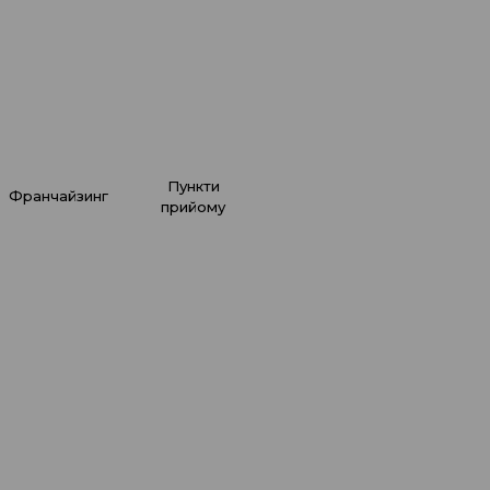
тячих речей
докладніше
пункти
франчайзинг
прийому
ЕО
 правильно
глядати за взуттям?
докладніше