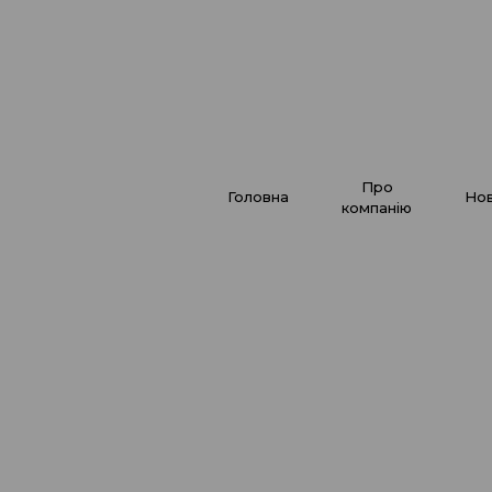
про
головна
но
компанію