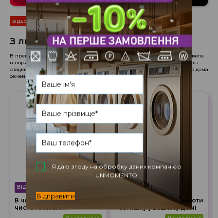
ВІДЕО
З любов'ю до діток!
В преддверии Международного дня защиты детей наша команда привела 
в порядок подаренные в прошлом году детские площадки и порадовала 
сладкими презентами всех членов большой и дружней семьи детского дома 
семейного типа. 
Я даю згоду на обробку даних компанією
UNMOMENTO
ВІДЕО
ВІДЕО
Відправити
В чому секрет ідеально
Клінінг - запорука чистоти
чистої білизни?
і затишку у вашому домі