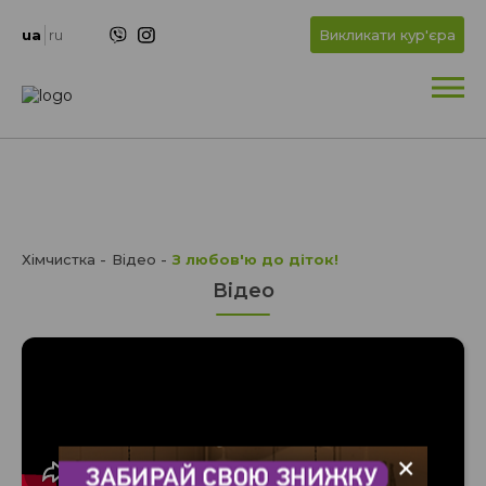
+
OK
ua
ru
Викликати кур'єра
+
Хімчистка
Відео
З любов'ю до діток!
Відео
+