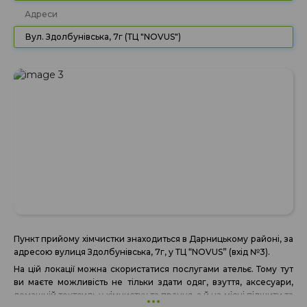
Адреси
Вул. Здолбунівська, 7г (ТЦ "NOVUS")
Пункт прийому хімчистки знаходиться в Дарницькому районі, за
адресою вулиця Здолбунівська, 7г, у ТЦ “NOVUS” (вхід №3).
На цій локації можна скористатися послугами ательє. Тому тут
ви маєте можливість не тільки здати одяг, взуття, аксесуари,
домашній тектсиль у хімчистку та прання, а й на місці підшити та