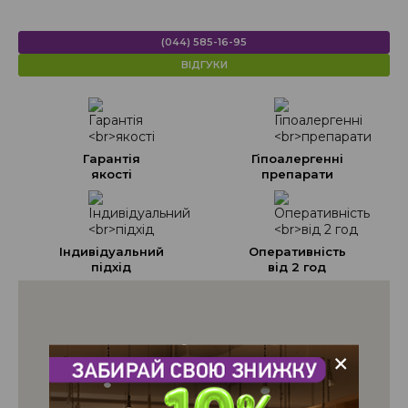
підігнати одяг по фігурі, відновити рядок, підклеїти розриви
тощо.
Для клієнтів на пункті діє бонусна програма, а також
(044) 585-16-95
представлені знижки для ЗСУ та ВПО.
ВІДГУКИ
Гарантія
Гіпоалергенні
якості
препарати
Індивідуальний
Оперативність
підхід
від 2 год
+