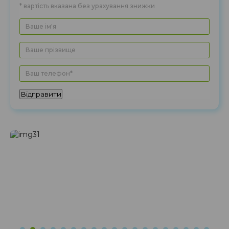
* вартість вказана без урахування знижки
Топ
300
490
810
Жилет теплий
шт
340
610
1340
Плед
1140
2370
двоспальний
Відправити
Светр
шт
340
630
1020
Берет
шт
250
470
950
Сукня
шт.
430
700
1190
Блуза жіноча
шт
320
570
975