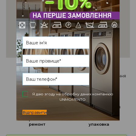
Ефективне
Бережне
чищення
прасування
Я даю згоду на обробку даних компанією
UNMOMENTO
Відправити
Кропіткий
Екологічна
ремонт
упаковка