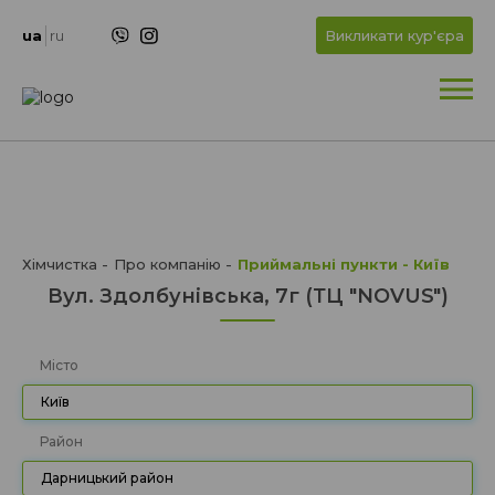
+
OK
ua
ru
Викликати кур'єра
+
Хімчистка
Про компанію
Приймальні пункти - Київ
Вул. Здолбунівська, 7г (ТЦ "NOVUS")
Місто
Київ
Район
Дарницький район