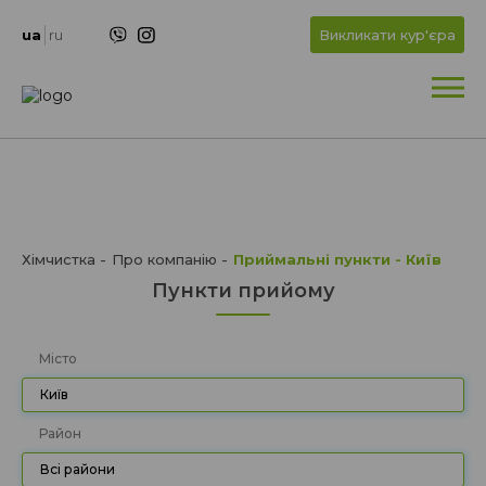
+
OK
ua
ru
Викликати кур'єра
+
Хімчистка
Про компанію
Приймальні пункти - Київ
Пункти прийому
Місто
Київ
Район
Всі райони