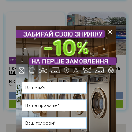
+
ГОЛОСІЇВСЬКИЙ РАЙОН
ШЕВЧЕНКІВСЬКИЙ РАЙОН
Пр-т Академіка Глушкова,
Пр-т Берестейський, 27а
13б (ТЦ "Магелан")
(пр-т Перемоги)
пн.-пт.: 10:00-20:00, сб.-нд.:
10:00-20:00
10:00-18:00
без обіду, без вихідних
без обіду
(044) 585-08-95
(044) 236-39-79
показати на карті
показати на карті