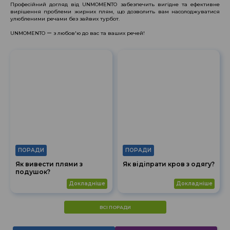
Професійний догляд від UNMOMENTO забезпечить вигідне та ефективне
вирішення проблеми жирних плям, що дозволить вам насолоджуватися
улюбленими речами без зайвих турбот.
UNMOMENTO ー з любов'ю до вас та ваших речей!
ПОРАДИ
ПОРАДИ
Як вивести плями з
Як відіпрати кров з одягу?
подушок?
докладніше
докладніше
ВСІ ПОРАДИ