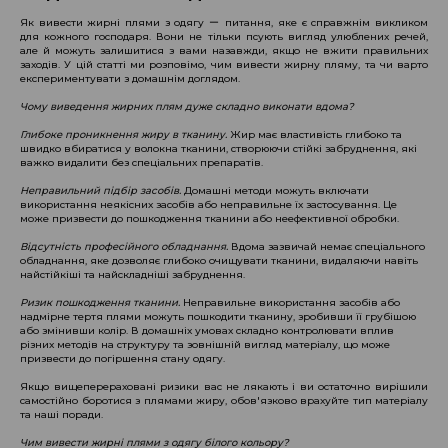
Як вивести жирні плями з одягу ー питання, яке є справжнім викликом
для кожного господаря. Вони не тільки псують вигляд улюблених речей,
але й можуть залишитися з вами назавжди, якщо не вжити правильних
заходів. У цій статті ми розповімо, чим вивести жирну пляму, та чи варто
експериментувати з домашнім доглядом.
Чому виведення жирних плям дуже складно виконати вдома?
Глибоке проникнення жиру в тканину.
Жир має властивість глибоко та
швидко вбиратися у волокна тканини, створюючи стійкі забруднення, які
важко видалити без спеціальних препаратів.
Неправильний підбір засобів.
Домашні методи можуть включати
використання неякісних засобів або неправильне їх застосування. Це
може призвести до пошкодження тканини або неефективної обробки.
Відсутність професійного обладнання.
Вдома зазвичай немає спеціального
обладнання, яке дозволяє глибоко очищувати тканини, видаляючи навіть
найстійкіші та найскладніші забруднення.
Ризик пошкодження тканини.
Неправильне використання засобів або
надмірне тертя плями можуть пошкодити тканину, зробивши її грубішою
або змінивши колір. В домашніх умовах складно контролювати вплив
різних методів на структуру та зовнішній вигляд матеріалу, що може
призвести до погіршення стану одягу.
Якщо вищеперераховані ризики вас не лякають і ви остаточно вирішили
самостійно боротися з плямами жиру, обов'язково врахуйте тип матеріалу
та наші поради.
Чим вивести жирні плями з одягу білого кольору?