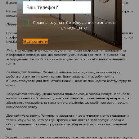
Використовуйте теплу воду для прання, адже вона краще розчиняє жир.
Не застосовуйте гарячу воду для кольорових тканин, щоб уникнути втрати
кольору.
Я даю згоду на обробку даних компанією
Переваги хімчистки
UNMOMENTO
Попри велику кількість домашніх методів, ми рекомендуємо звернутися до
професійної хімчистки для виведення жирних плям. Переваги хімчистки
Відправити
UNMOMENTO:
Якість
. Спеціалісти використовують італійські безфосфатні препарати та
професійне обладнання, які забезпечують більш ефективне виведення
забруднення. Це особливо важливо для застарілих або важковивідних
плям.
Безпека для тканини.
Фахівці хімчистки мають досвід та знання щодо
роботи з різними типами тканин. Вони знають, які засоби можна
використовувати для делікатних тканин, щоб не пошкодити їх структуру та
колір.
Збереження кольору.
Деякі засоби плямовивідні засоби можуть впливати
на колір тканини. У хімчистці використовуються спеціальні препарати, які
зберігають яскравість та насиченість відтінків, що особливо важливо для
кольорового одягу.
Довговічність одягу.
Регулярне звернення до хімчистки може подовжити
термін служби вашого одягу. Професійний догляд забезпечує належне
обслуговування тканин, що допомагає зберегти їхню якість на тривалий
час.
Жирні плями ー це неприємність, але не вирок для вашого одягу.