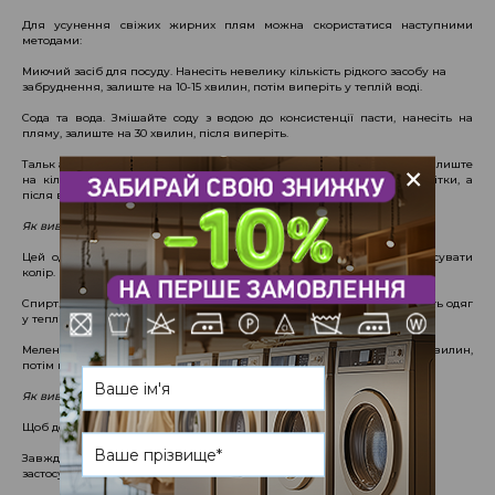
Для усунення свіжих жирних плям можна скористатися наступними
методами:
Миючий засіб для посуду. Нанесіть невелику кількість рідкого засобу на
забруднення, залиште на 10-15 хвилин, потім виперіть у теплій воді.
Сода та вода. Змішайте соду з водою до консистенції пасти, нанесіть на
пляму, залиште на 30 хвилин, після виперіть.
+
Тальк або крохмаль. Посипте жирну пляму тальком або крохмалем, залиште
на кілька годин, потім приберіть залишки за допомогою м'якої щітки, а
після відправте до пральної машини.
Як вивести жирні плями з кольорового одягу?
Цей одяг вимагає особливої уваги, адже деякі засоби можуть зіпсувати
колір.
Спирт. Нанесіть спирт на ватний диск і протріть пляму. Потім виперіть одяг
у теплій воді.
Мелена крейда. Посипте жирну пляму крейдою, залиште на 30 хвилин,
потім виперіть звичайним способом.
Як вивести жир з одягу: поради
Щоб досягти кращих результатів, дотримуйтесь наступних порад:
Завжди перевіряйте засіб на непомітному місці тканини перед
застосуванням.