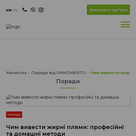
+
OK
ua
ru
Викликати кур'єра
+
Хімчистка
Поради від UNMOMENTO
Чим вивести жирні 
Поради
ПОРАДА
Чим вивести жирні плями: професійні
та домашні методи