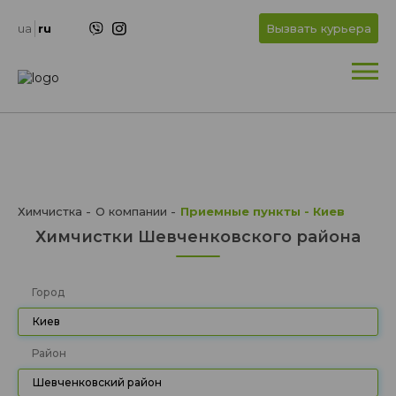
+
OK
ua
ru
Вызвать курьера
+
Химчистка
О компании
Приемные пункты - Киев
Химчистки Шевченковcкого района
Город
Киев
Район
Шевченковcкий район