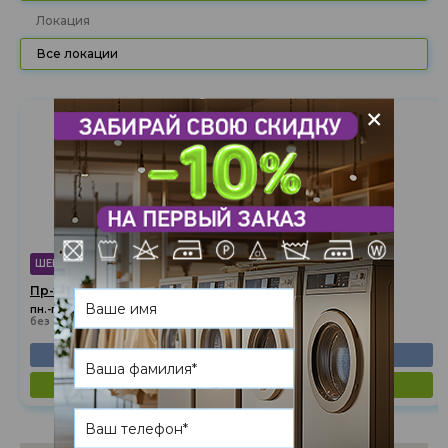
Локация
Все локации
+
ШЕВЧЕНКОВCКИЙ РАЙОН
Пр-т Берестейский, 27А (пр-т Победы)
пн.-пт.: 10:00-20:00, сб.-вс.: 10:00-18:00
без обеда
(044) 236-39-79
показать на карте